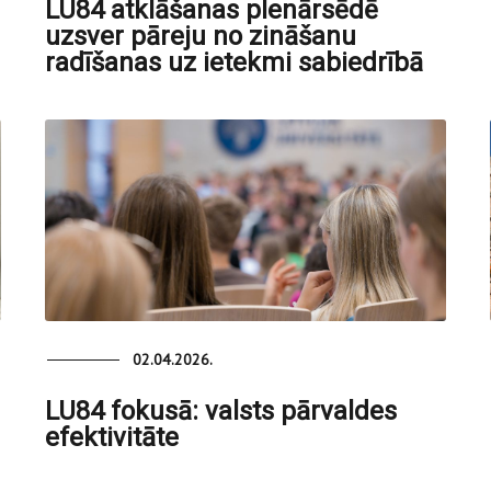
LU84 atklāšanas plenārsēdē
uzsver pāreju no zināšanu
radīšanas uz ietekmi sabiedrībā
02.04.2026.
LU84 fokusā: valsts pārvaldes
efektivitāte