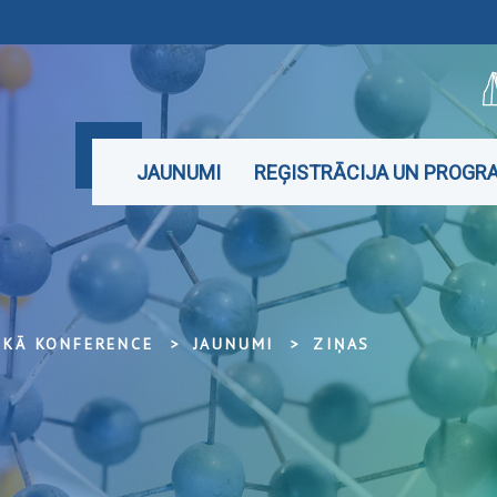
JAUNUMI
REĢISTRĀCIJA UN PROG
SKĀ KONFERENCE
JAUNUMI
ZIŅAS