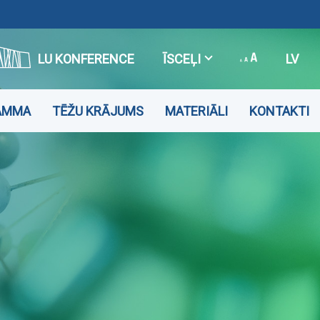
LU KONFERENCE
ĪSCEĻI
LV
RAMMA
TĒŽU KRĀJUMS
MATERIĀLI
KONTAKTI